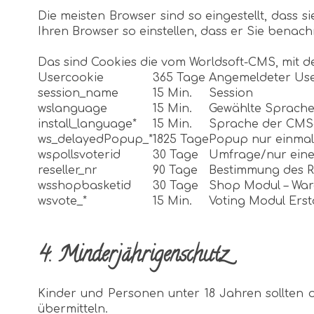
Die meisten Browser sind so eingestellt, dass
Ihren Browser so einstellen, dass er Sie benac
Das sind Cookies die vom Worldsoft-CMS, mit de
Usercookie
365 Tage
Angemeldeter Us
session_name
15 Min.
Session
wslanguage
15 Min.
Gewählte Sprach
install_language*
15 Min.
Sprache der CMS-I
ws_delayedPopup_*
1825 Tage
Popup nur einmal
wspollsvoterid
30 Tage
Umfrage/nur eine
reseller_nr
90 Tage
Bestimmung des Re
wsshopbasketid
30 Tage
Shop Modul – Wa
wsvote_*
15 Min.
Voting Modul Erst
4. Minderjährigenschutz
Kinder und Personen unter 18 Jahren sollten
übermitteln.